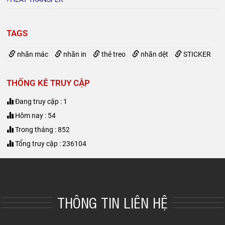
TAGS
nhãn mác
nhãn in
thẻ treo
nhãn dệt
STICKER
THỐNG KÊ TRUY CẬP
Đang truy cập : 1
Hôm nay : 54
Trong tháng : 852
Tổng truy cập : 236104
THÔNG TIN LIÊN HỆ