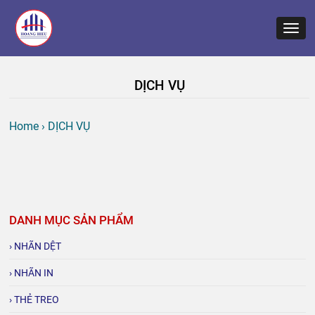
DỊCH VỤ
Home
›
DỊCH VỤ
DANH MỤC SẢN PHẨM
› NHÃN DỆT
› NHÃN IN
› THẺ TREO