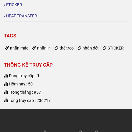
› STICKER
› HEAT TRANSFER
TAGS
nhãn mác
nhãn in
thẻ treo
nhãn dệt
STICKER
THỐNG KÊ TRUY CẬP
Đang truy cập : 1
Hôm nay : 50
Trong tháng : 957
Tổng truy cập : 236217