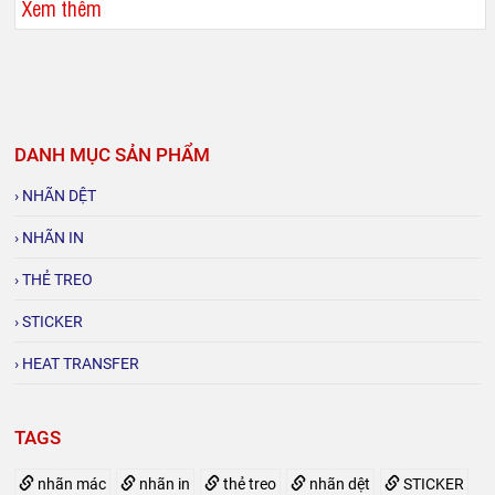
Xem thêm
DANH MỤC SẢN PHẨM
› NHÃN DỆT
› NHÃN IN
› THẺ TREO
› STICKER
› HEAT TRANSFER
TAGS
nhãn mác
nhãn in
thẻ treo
nhãn dệt
STICKER