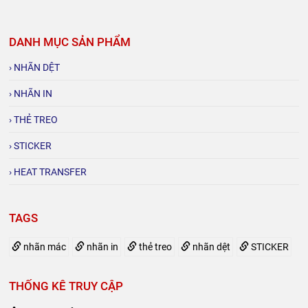
DANH MỤC SẢN PHẨM
› NHÃN DỆT
› NHÃN IN
› THẺ TREO
› STICKER
› HEAT TRANSFER
TAGS
nhãn mác
nhãn in
thẻ treo
nhãn dệt
STICKER
THỐNG KÊ TRUY CẬP