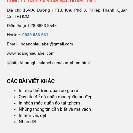
CÔNG TY TNHH SX NHÃN MÁC HOÀNG HIẾU
Địa chỉ: 15/4A, Đường HT13, Khu Phố 3, P.Hiệp Thành, Quận
12, TP.HCM
Điện thoại: 028.6683 9548
Hotline:
0939 936 561
Email : hoanghieulabel@gmail.com
www.hoanghieulabel.com
CÁC BÀI VIẾT KHÁC
In mác thẻ treo quần áo giá rẻ
Quy tắc để có nhãn mác quần áo đẹp
In nhãn mác quần áo tại tphcm
Những thông tin cần biết về mã vạch
In tem vải, dệt
Nhãn dệt