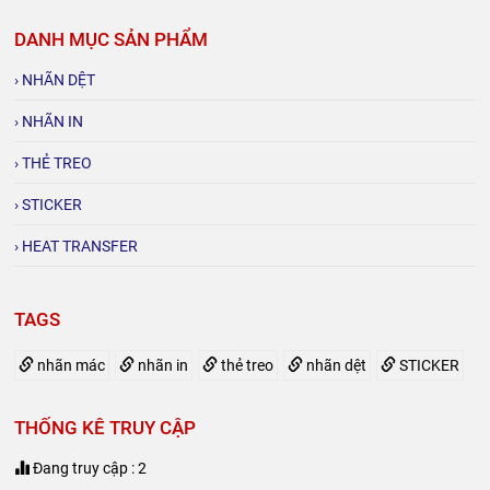
DANH MỤC SẢN PHẨM
› NHÃN DỆT
› NHÃN IN
› THẺ TREO
› STICKER
› HEAT TRANSFER
TAGS
nhãn mác
nhãn in
thẻ treo
nhãn dệt
STICKER
THỐNG KÊ TRUY CẬP
Đang truy cập : 2