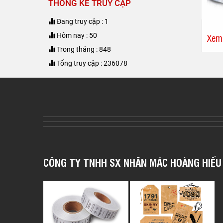
THỐNG KÊ TRUY CẬP
đâu?
Đang truy cập : 1
Hôm nay : 50
Xem
Trong tháng : 848
Tổng truy cập : 236078
CÔNG TY TNHH SX NHÃN MÁC HOÀNG HIẾU