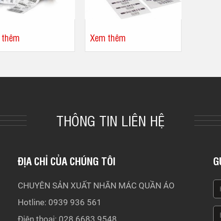
 thêm
Xem thêm
THÔNG TIN LIÊN HỆ
ĐỊA CHỈ CỦA CHÚNG TÔI
G
CHUYÊN SẢN XUẤT NHÃN MÁC QUẦN ÁO
Hotline: 0939 936 561
Điện thoại: 028.6683 9548