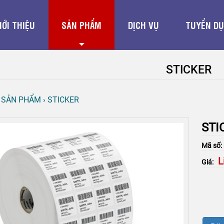
IỚI THIỆU
SẢN PHẨM
DỊCH VỤ
TUYỂN D
STICKER
›
SẢN PHẨM
›
STICKER
STI
Mã số
L
Giá: