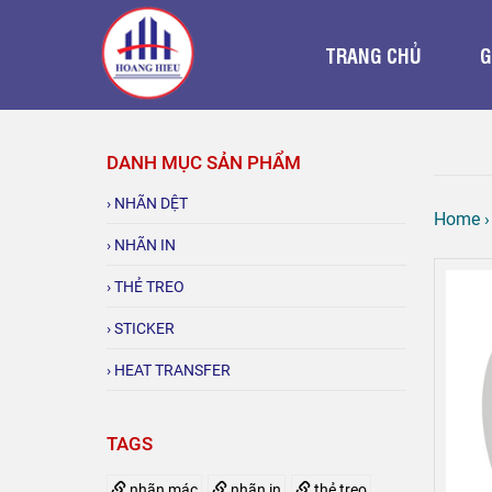
TRANG CHỦ
G
DANH MỤC SẢN PHẨM
› NHÃN DỆT
Home
› NHÃN IN
› THẺ TREO
› STICKER
› HEAT TRANSFER
TAGS
nhãn mác
nhãn in
thẻ treo