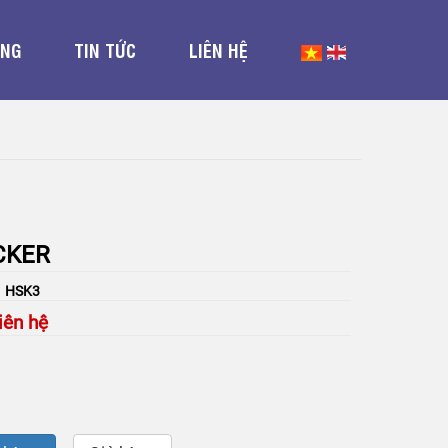
ỤNG
TIN TỨC
LIÊN HỆ
CKER
: HSK3
iên hệ