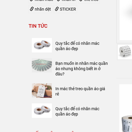
nhãn dệt
STICKER
In mác thẻ treo quần áo giá
TIN TỨC
rẻ
Quy tắc để có nhãn mác
quần áo đẹp
Bạn muốn in nhãn mác quần
áo nhưng không biết in ở
đâu?
In mác thẻ treo quần áo giá
rẻ
Quy tắc để có nhãn mác
quần áo đẹp
Bạn muốn in nhãn mác quần
áo nhưng không biết in ở