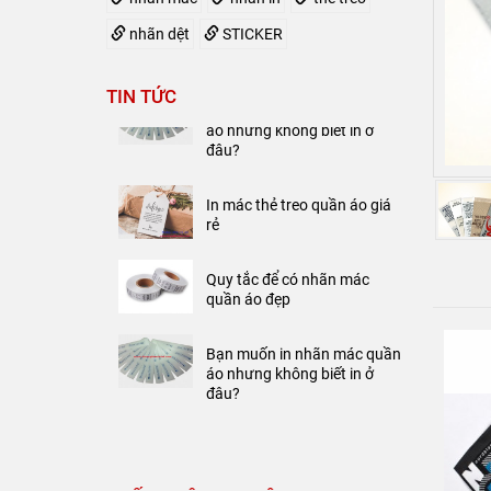
Quy tắc để có nhãn mác
nhãn dệt
STICKER
quần áo đẹp
TIN TỨC
Bạn muốn in nhãn mác quần
áo nhưng không biết in ở
đâu?
In mác thẻ treo quần áo giá
rẻ
Quy tắc để có nhãn mác
quần áo đẹp
Bạn muốn in nhãn mác quần
áo nhưng không biết in ở
đâu?