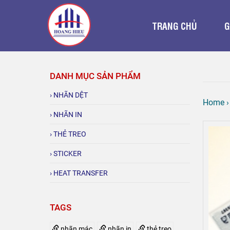
TRANG CHỦ
G
DANH MỤC SẢN PHẨM
› NHÃN DỆT
Home
› NHÃN IN
› THẺ TREO
› STICKER
› HEAT TRANSFER
In mác thẻ treo quần áo giá
TAGS
rẻ
nhãn mác
nhãn in
thẻ treo