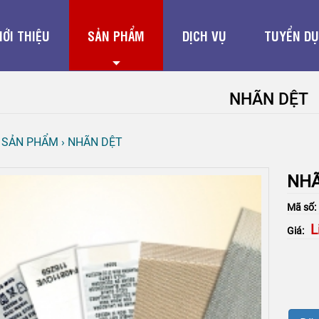
IỚI THIỆU
SẢN PHẨM
DỊCH VỤ
TUYỂN D
NHÃN DỆT
›
SẢN PHẨM
›
NHÃN DỆT
NHÃ
Mã số
L
Giá: