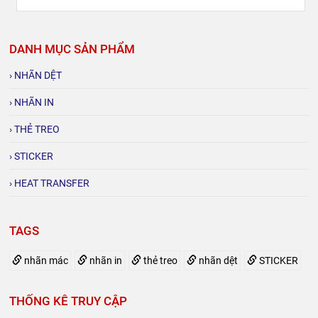
DANH MỤC SẢN PHẨM
› NHÃN DỆT
› NHÃN IN
› THẺ TREO
› STICKER
› HEAT TRANSFER
TAGS
nhãn mác
nhãn in
thẻ treo
nhãn dệt
STICKER
THỐNG KÊ TRUY CẬP